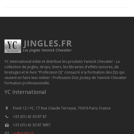
YC International édite et distribue les produits Yannick Chevalier : La
collection de jingles, drops, liners, les librairies d'effets sonores, de
bruitages et le livre "Profession DJ" consacré à la formation des DJs qui
veulent en faire leur métier : Profession Disc Jockey de Yannick Chevalier
formation professionnelle.
YC International
Point 12 / YC, 17 Rue Claude Terrasse, 75016 Paris, France
+33 (01) 42 30 87 87
+33 (01) 42 30 87 90
yc@jingles.fr