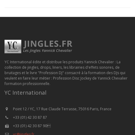
YC International édite et distribue les produits Yannick Chevalier : La
collection de jingles, drops, liners, les librairies d'effets sonores, de
bruitages et le livre "Profession DJ" consacré à la formation des DJs qui
veulent en faire leur métier : Profession Disc Jockey de Yannick Chevalier
formation professionnelle.
YC International
Point 12 / YC, 17 Rue Claude Terrasse, 75016 Paris, France
+33 (01) 42 30 87 87
+33 (01) 42 30 87 90
yc@jingles.fr