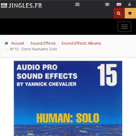
Togg
navig
Accueil
Sound Effects
Sound Effects Albums
N°15 : Sons Humains Solo