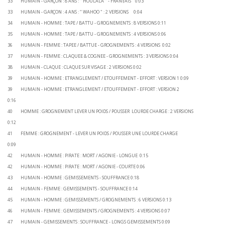
33 HUMAIN - GARÇON : 8 ANS : " HOULALA " - FRAN‡AIS 0:03
33 HUMAIN - GARÇON : 4 ANS : " WAHOO " : 2 VERSIONS 0:04
34 HUMAIN - HOMME : TAPE / BATTU - GROGNEMENTS : 8 VERSIONS 0:11
35 HUMAIN - HOMME : TAPE / BATTU - GROGNEMENTS : 4 VERSIONS 0:06
36 HUMAIN - FEMME : TAPEE / BATTUE - GROGNEMENTS : 4 VERSIONS 0:02
37 HUMAIN - FEMME : CLAQUEE & COGNEE - GROGNEMENTS : 3 VERSIONS 0:04
38 HUMAIN - CLAQUE : CLAQUE SUR VISAGE : 2 VERSIONS 0:02
39 HUMAIN - HOMME : ETRANGLEMENT / ETOUFFEMENT - EFFORT : VERSION 1 0:09
39 HUMAIN - HOMME : ETRANGLEMENT / ETOUFFEMENT - EFFORT : VERSION 2
0:16
40 HOMME : GROGNEMENT LEVER UN POIDS / POUSSER LOURDE CHARGE : 2 VERSIONS
0:12
41 FEMME : GROGNEMENT - LEVER UN POIDS / POUSSER UNE LOURDE CHARGE
0:09
42 HUMAIN - HOMME : PIRATE : MORT / AGONIE - LONGUE 0:15
42 HUMAIN - HOMME : PIRATE : MORT / AGONIE - COURTE 0:06
43 HUMAIN - HOMME : GEMISSEMENTS - SOUFFRANCE 0:18
44 HUMAIN - FEMME : GEMISSEMENTS - SOUFFRANCE 0:14
45 HUMAIN - HOMME : GEMISSEMENTS / GROGNEMENTS : 6 VERSIONS 0:13
46 HUMAIN - FEMME : GEMISSEMENTS / GROGNEMENTS : 4 VERSIONS 0:07
47 HUMAIN - GEMISSEMENTS : SOUFFRANCE - LONGS GEMISSEMENTS 0:09