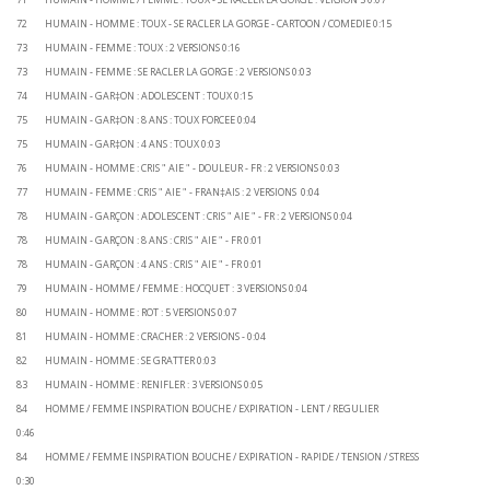
72 HUMAIN - HOMME : TOUX - SE RACLER LA GORGE - CARTOON / COMEDIE 0:15
73 HUMAIN - FEMME : TOUX : 2 VERSIONS 0:16
73 HUMAIN - FEMME : SE RACLER LA GORGE : 2 VERSIONS 0:03
74 HUMAIN - GAR‡ON : ADOLESCENT : TOUX 0:15
75 HUMAIN - GAR‡ON : 8 ANS : TOUX FORCEE 0:04
75 HUMAIN - GAR‡ON : 4 ANS : TOUX 0:03
76 HUMAIN - HOMME : CRIS " AIE " - DOULEUR - FR : 2 VERSIONS 0:03
77 HUMAIN - FEMME : CRIS " AIE " - FRAN‡AIS : 2 VERSIONS 0:04
78 HUMAIN - GARÇON : ADOLESCENT : CRIS " AIE " - FR : 2 VERSIONS 0:04
78 HUMAIN - GARÇON : 8 ANS : CRIS " AIE " - FR 0:01
78 HUMAIN - GARÇON : 4 ANS : CRIS " AIE " - FR 0:01
79 HUMAIN - HOMME / FEMME : HOCQUET : 3 VERSIONS 0:04
80 HUMAIN - HOMME : ROT : 5 VERSIONS 0:07
81 HUMAIN - HOMME : CRACHER : 2 VERSIONS - 0:04
82 HUMAIN - HOMME : SE GRATTER 0:03
83 HUMAIN - HOMME : RENIFLER : 3 VERSIONS 0:05
84 HOMME / FEMME INSPIRATION BOUCHE / EXPIRATION - LENT / REGULIER
0:46
84 HOMME / FEMME INSPIRATION BOUCHE / EXPIRATION - RAPIDE / TENSION / STRESS
0:30