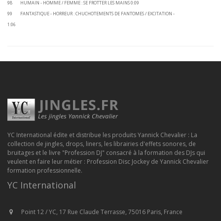
98 HUMAIN - HOMME / FEMME : SE FROTTER LES MAINS 0:09
99 FANTASTIQUE - HORREUR : CHUCHOTEMENTS DE FANTOMES / EXCITATION -
1:06
YC International édite et distribue les produits Yannick Chevalier : La
collection de jingles, drops, liners, les librairies d'effets sonores, de
bruitages et le livre "Profession DJ" consacré à la formation des DJs qui
veulent en faire leur métier : Profession Disc Jockey de Yannick Chevalier
formation professionnelle.
YC International
Point 12 / YC, 17 Rue Claude Terrasse, 75016 Paris, France