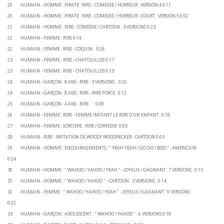
20 HUMAIN - HOMME : PIRATE : RIRE - COMEDIE / HORREUR : VERSION 4 0:11
20 HUMAIN - HOMME : PIRATE : RIRE - COMEDIE / HORREUR - COURT : VERSION 5 0:02
21 HUMAIN - HOMME : RIRE - COMEDIE / CARTOON : 3 VERSIONS 0:23
22 HUMAIN - FEMME : RIRE 0:14
22 HUMAIN - FEMME : RIRE - COQUIN 0:26
23 HUMAIN - FEMME : RIRE - CHATOUILLES 0:17
23 HUMAIN - FEMME : RIRE - CHATOUILLES 0:13
24 HUMAIN - GARÇON : 8 ANS : RIRE : 3 VERSIONS 0:26
24 HUMAIN - GARÇON : 8 ANS : RIRE - RIRE FORCE 0:12
25 HUMAIN - GARÇON : 4 ANS : RIRE 0:09
26 HUMAIN - FEMME : RIRE - FEMME IMITANT LE RIRE D'UN ENFANT 0:18
27 HUMAIN - FEMME : SORCIERE : RIRE / COMEDIE 0:05
28 HUMAIN - RIRE : IMITATION DE WOODY WOODPECKER - CARTOON 0:03
29 HUMAIN - HOMME : ENCOURAGEMENTS : " YEAH YEAH / GO GO / BOO " : AMERICAIN
0:24
30 HUMAIN - HOMME : " WAHOO / YAHOO / YEAH " - JOYEUX / GAGNANT : 7 VERSIONS 0:15
31 HUMAIN - HOMME : " WAHOO / YAHOO " - CARTOON : 3 VERSIONS 0:14
32 HUMAIN - FEMME : " WAHOO / YAHOO / YEAH " - JOYEUX / GAGNANT : 9 VERSIONS
0:22
33 HUMAIN - GARÇON : ADOLESCENT : " WAHOO / YAHOO " : 6 VERSIONS 0:18