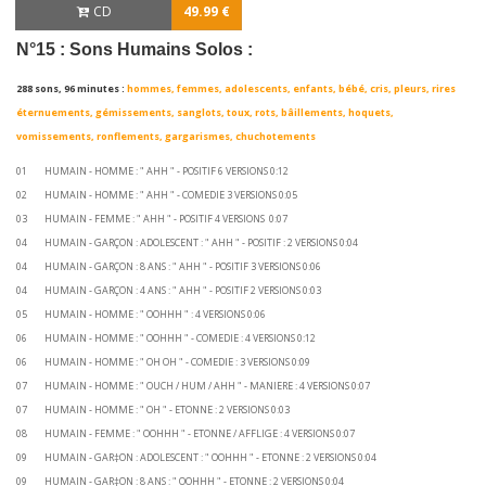
CD
49.99 €
N°15 : Sons Humains Solos
:
288 sons, 96 minutes :
hommes, femmes, adolescents, enfants, bébé, cris, pleurs, rires
éternuements, gémissements, sanglots, toux, rots, bâillements, hoquets,
vomissements, ronflements, gargarismes, chuchotements
01 HUMAIN - HOMME : " AHH " - POSITIF 6 VERSIONS 0:12
02 HUMAIN - HOMME : " AHH " - COMEDIE 3 VERSIONS 0:05
03 HUMAIN - FEMME : " AHH " - POSITIF 4 VERSIONS 0:07
04 HUMAIN - GARÇON : ADOLESCENT : " AHH " - POSITIF : 2 VERSIONS 0:04
04 HUMAIN - GARÇON : 8 ANS : " AHH " - POSITIF 3 VERSIONS 0:06
04 HUMAIN - GARÇON : 4 ANS : " AHH " - POSITIF 2 VERSIONS 0:03
05 HUMAIN - HOMME : " OOHHH " : 4 VERSIONS 0:06
06 HUMAIN - HOMME : " OOHHH " - COMEDIE : 4 VERSIONS 0:12
06 HUMAIN - HOMME : " OH OH " - COMEDIE : 3 VERSIONS 0:09
07 HUMAIN - HOMME : " OUCH / HUM / AHH " - MANIERE : 4 VERSIONS 0:07
07 HUMAIN - HOMME : " OH " - ETONNE : 2 VERSIONS 0:03
08 HUMAIN - FEMME : " OOHHH " - ETONNE / AFFLIGE : 4 VERSIONS 0:07
09 HUMAIN - GAR‡ON : ADOLESCENT : " OOHHH " - ETONNE : 2 VERSIONS 0:04
09 HUMAIN - GAR‡ON : 8 ANS : " OOHHH " - ETONNE : 2 VERSIONS 0:04