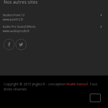
Nos autres sites
Studios Point 12
www.point12.fr
Audio Pro Sound Effects
www.audioprosfx.fr
Copyright © 2015 Jingles.fr - conception
khalid Kanouf
. Tous
droits réservés
Toggle
navigati