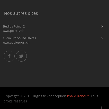
Nos autres sites
Studios Point 12
www.point12.fr
Audio Pro Sound Effects
www.audioprosfx.fr
Copyright © 2015 Jingles.fr - conception
khalid Kanouf
. Tous
droits réservés